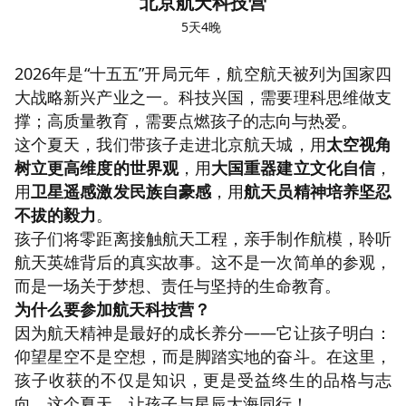
北京航天科技营
5天4晚
2026年是“十五五”开局元年，航空航天被列为国家四
大战略新兴产业之一。科技兴国，需要理科思维做支
撑；高质量教育，需要点燃孩子的志向与热爱。
这个夏天，我们带孩子走进北京航天城，用
太空视角
树立更高维度的世界观
，用
大国重器建立文化自信
，
用
卫星遥感激发民族自豪感
，用
航天员精神培养坚忍
不拔的毅力
。
孩子们将零距离接触航天工程，亲手制作航模，聆听
航天英雄背后的真实故事。这不是一次简单的参观，
而是一场关于梦想、责任与坚持的生命教育。
为什么要参加航天科技营？
因为航天精神是最好的成长养分——它让孩子明白：
仰望星空不是空想，而是脚踏实地的奋斗。在这里，
孩子收获的不仅是知识，更是受益终生的品格与志
向。这个夏天，让孩子与星辰大海同行！