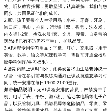
物、听从教官指挥，勇敢坚强，认真锻炼，我们与您
同步，共同见证他们的成长。
2.军训孩子要带个人生活用品：水杯、牙膏，牙刷，
漱口杯，毛巾，拖鞋，运动鞋1双，香皂，洗衣粉，
内衣裤1-2套、换洗衣服1套、文具、腰带、自身带的
药品(指已有不适但不严重）、护肤品等。
3.AI课程专用学习用品：平板、耳机、充电器（用于
英语、数学、语文等AI课程学习，需提前开通鼎校对
应学科词库/学习权限）。
4.营期内除上课时间外，此类设备将由生活老师统一
保管；请在参训前与教练沟通好正课及抗遗忘学习时
间，统一安排在每日19:00-21:00进行。
禁带物品说明：
无AI课程安排的营员，严禁携带手
机、电话手表、平板、游戏机、笔记本电脑等电子产
品，以及管制刀具、易燃易爆等危险物品，零食、零
花钱、首饰等贵重物品。若有遗失，需自行负责。感